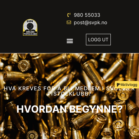
980 55033
post@svpk.no
LOGG UT
Aktivlogg
HVA KREVES FOR Å BLI MEDLEM I SVOLVÆR
PISTOLKLUBB?
HVORDAN BEGYNNE?