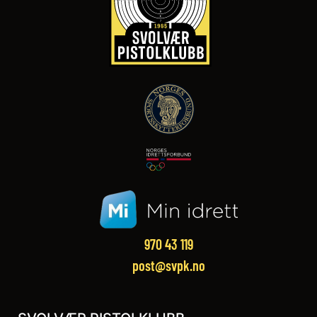
970 43 119‬
post@svpk.no