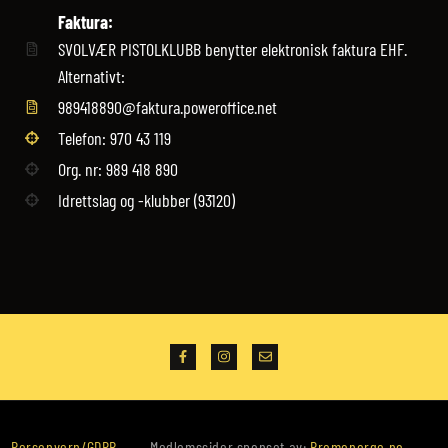
Faktura:
SVOLVÆR PISTOLKLUBB benytter elektronisk faktura EHF.
Alternativt:
989418890@faktura.poweroffice.net
Telefon: 970 43 119‬
Org. nr: 989 418 890
Idrettslag og -klubber (93120)
Personvern/GDPR
Medlemssider sponset av:
Promonorge.no