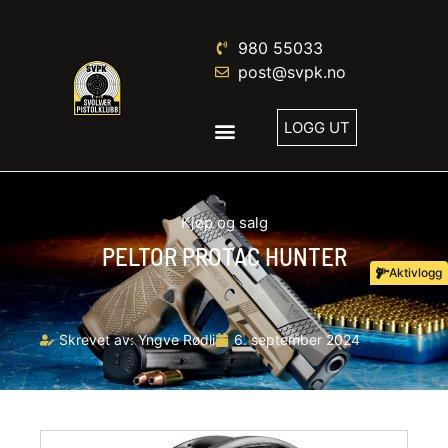
980 55033
post@svpk.no
LOGG UT
Kjøp og salg
PELTOR PROTAC HUNTER
Aktivlogg
Skrevet av:
Yngve Rødli
6. september 2024