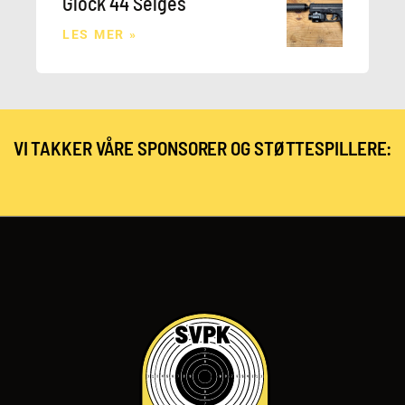
Glock 44 Selges
LES MER »
VI TAKKER VÅRE SPONSORER OG STØTTESPILLERE: