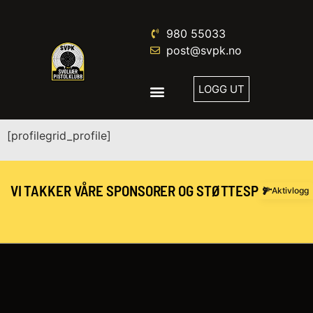
980 55033
post@svpk.no
LOGG UT
[profilegrid_profile]
VI TAKKER VÅRE SPONSORER OG STØTTESPILLERE:
Aktivlogg