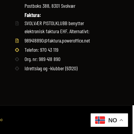
Postboks 388, 8301 Svolvær
Faktura:
SVOLVÆR PISTOLKLUBB benytter
elektronisk faktura EHF. Alternativt:
989418890@faktura.poweroffice.net
Telefon: 970 43 119‬
Org. nr: 989 418 890
Idrettslag og -klubber (93120)
no
NO