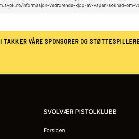
/medlem.svpk.no/informasjon-vedrorende-kjop-av-vapen-soknad-om-v
I TAKKER VÅRE SPONSORER OG STØTTESPILLER
SVOLVÆR PISTOLKLUBB
Forsiden