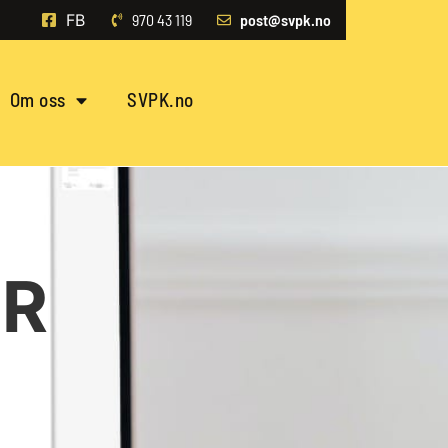
FB
970 43 119‬
post@svpk.no
Om oss
SVPK.no
ER