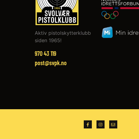
Aktiv pistolskytterklubb
siden 1965!
970 43 119‬
post@svpk.no