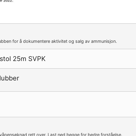
lubben for å dokumentere aktivitet og salg av ammunisjon.
istol 25m SVPK
lubber
ng våpensøknad rett over. Last ned begge for bedre forståelse.