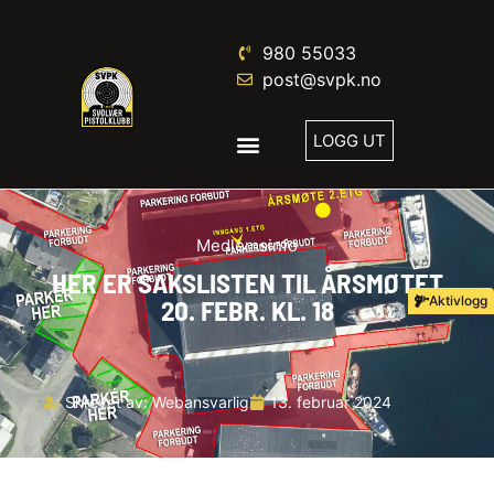
980 55033
post@svpk.no
LOGG UT
Medlemsinfo
HER ER SAKSLISTEN TIL ÅRSMØTET
Aktivlogg
20. FEBR. KL. 18
Skrevet av:
Webansvarlig
13. februar 2024