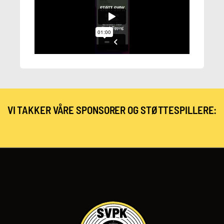
VI TAKKER VÅRE SPONSORER OG STØTTESPILLERE: