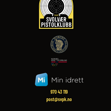
970 43 119‬
post@svpk.no