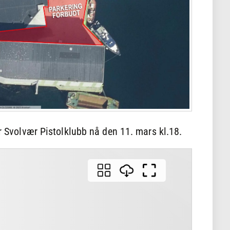
or Svolvær Pistolklubb nå den 11. mars kl.18.