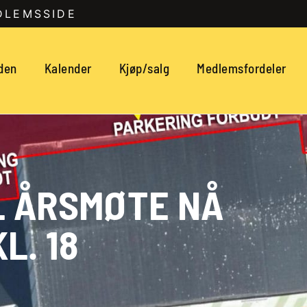
DLEMSSIDE
den
Kalender
Kjøp/salg
Medlemsfordeler
L ÅRSMØTE NÅ
L. 18