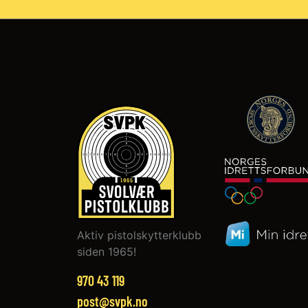
Aktiv pistolskytterklubb
siden 1965!
970 43 119‬
post@svpk.no