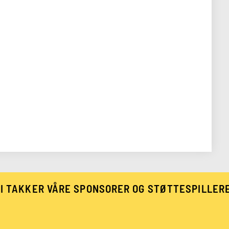
I TAKKER VÅRE SPONSORER OG STØTTESPILLER