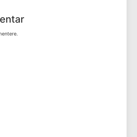
entar
entere.