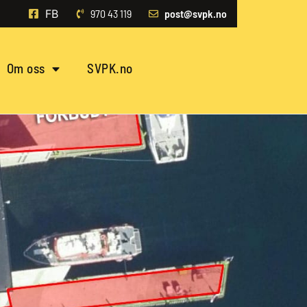
FB
970 43 119‬
post@svpk.no
Om oss
SVPK.no