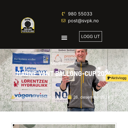
980 55033
post@svpk.no
LOGG UT
Medlemsinfo
MAGNE VANT BALLONG-CUP 2024
Aktivlogg
Skrevet av:
promo_support
26. desember 2024