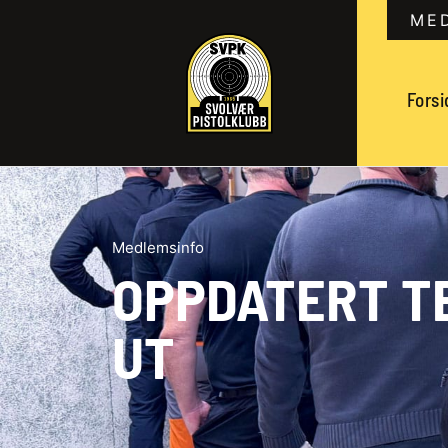
ME
Forsi
Medlemsinfo
OPPDATERT T
UT