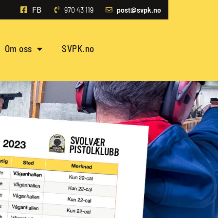
FB
970 43 119‬
post@svpk.no
Om oss
SVPK.no