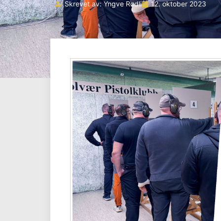
Skrevet av:
Yngve Rødli
12. oktober 2023