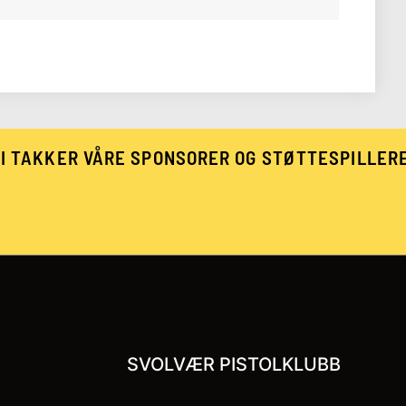
I TAKKER VÅRE SPONSORER OG STØTTESPILLER
SVOLVÆR PISTOLKLUBB