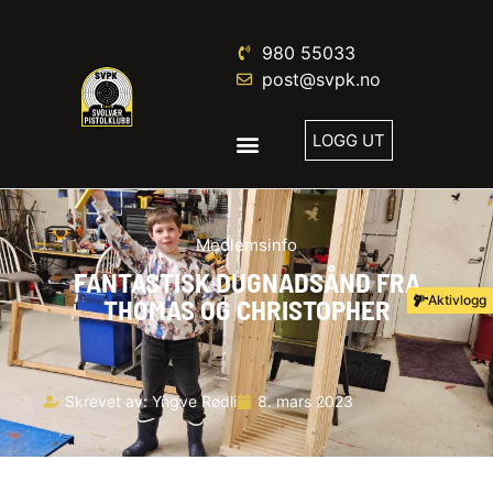
980 55033
post@svpk.no
LOGG UT
Medlemsinfo
FANTASTISK DUGNADSÅND FRA
Aktivlogg
THOMAS OG CHRISTOPHER
Skrevet av:
Yngve Rødli
8. mars 2023