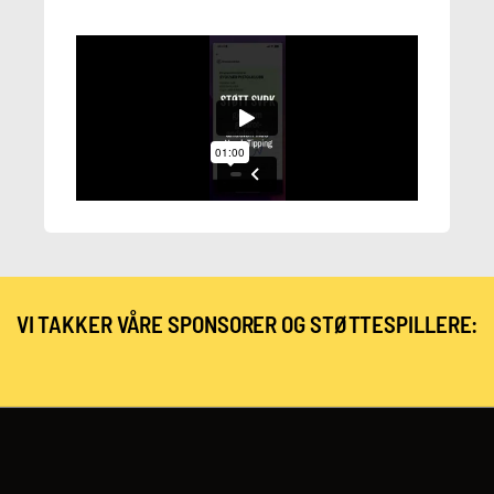
VI TAKKER VÅRE SPONSORER OG STØTTESPILLERE: