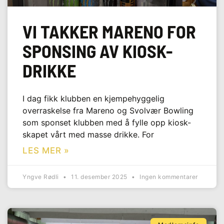
VI TAKKER MARENO FOR
SPONSING AV KIOSK-
DRIKKE
I dag fikk klubben en kjempehyggelig
overraskelse fra Mareno og Svolvær Bowling
som sponset klubben med å fylle opp kiosk-
skapet vårt med masse drikke. For
LES MER »
Yngve Rødli
11. desember 2025
Ingen kommentarer