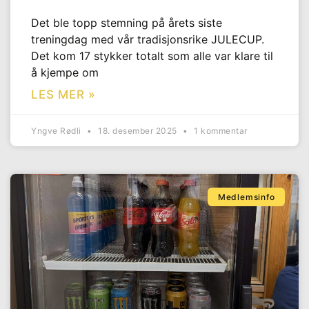
Det ble topp stemning på årets siste
treningdag med vår tradisjonsrike JULECUP.
Det kom 17 stykker totalt som alle var klare til
å kjempe om
LES MER »
Yngve Rødli
18. desember 2025
1 kommentar
Medlemsinfo