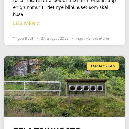
fellesinnsats for arbeidet med å få forskalt opp
en grunnmur til det nye blinkhuset som skal
huse
LES MER »
Yngve Rødli
27. august 2025
Ingen kommentarer
Medlemsinfo