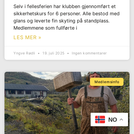
Selv i fellesferien har klubben gjennomført et
sikkerhetskurs for 6 personer. Alle bestod med
glans og leverte fin skyting på standplass.
Medlemmene som fullførte i
LES MER »
Yngve Rødli
19. juli 2025
Ingen kommentarer
Medlemsinfo
NO