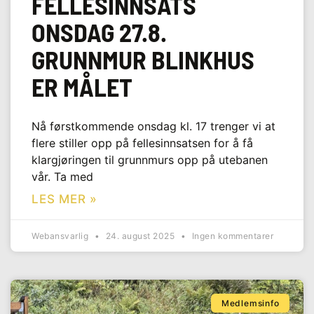
FELLESINNSATS
ONSDAG 27.8.
GRUNNMUR BLINKHUS
ER MÅLET
Nå førstkommende onsdag kl. 17 trenger vi at
flere stiller opp på fellesinnsatsen for å få
klargjøringen til grunnmurs opp på utebanen
vår. Ta med
LES MER »
Webansvarlig
24. august 2025
Ingen kommentarer
Medlemsinfo