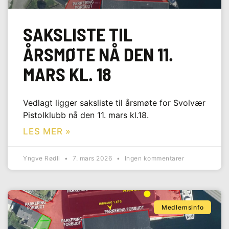
SAKSLISTE TIL
ÅRSMØTE NÅ DEN 11.
MARS KL. 18
Vedlagt ligger saksliste til årsmøte for Svolvær
Pistolklubb nå den 11. mars kl.18.
LES MER »
Yngve Rødli
7. mars 2026
Ingen kommentarer
Medlemsinfo