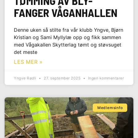
TØMMING AV BLY-
FANGER VÅGANHALLEN
Denne uken så stilte fra vår klubb Yngve, Bjørn
Kristian og Sami Myllylæ opp og fikk sammen
med Vågakallen Skytterlag tømt og støvsuget
det meste
LES MER »
Yngve Rødli
27. september 2025
Ingen kommentarer
Medlemsinfo