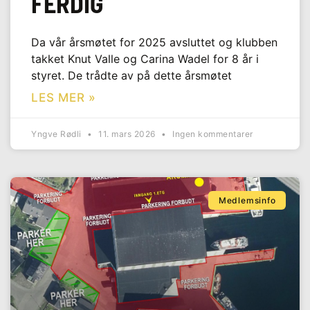
FERDIG
Da vår årsmøtet for 2025 avsluttet og klubben
takket Knut Valle og Carina Wadel for 8 år i
styret. De trådte av på dette årsmøtet
LES MER »
Yngve Rødli
11. mars 2026
Ingen kommentarer
Medlemsinfo