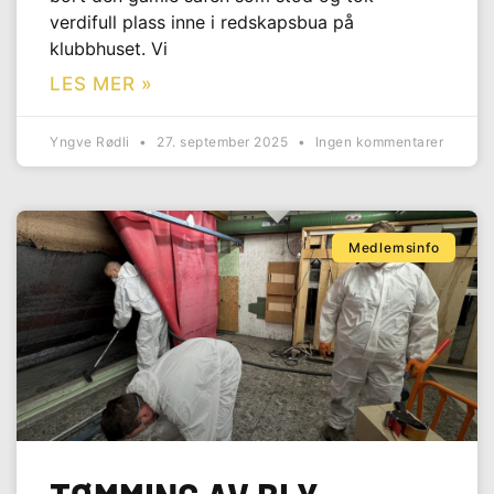
verdifull plass inne i redskapsbua på
klubbhuset. Vi
LES MER »
Yngve Rødli
27. september 2025
Ingen kommentarer
Medlemsinfo