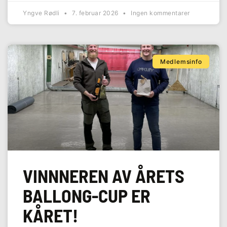
Yngve Rødli
7. februar 2026
Ingen kommentarer
Medlemsinfo
VINNNEREN AV ÅRETS
BALLONG-CUP ER
KÅRET!