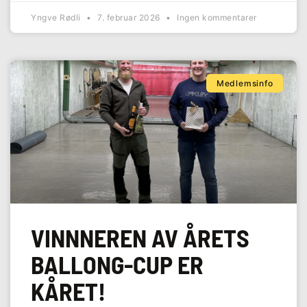
Yngve Rødli
7. februar 2026
Ingen kommentarer
Medlemsinfo
VINNNEREN AV ÅRETS
BALLONG-CUP ER
KÅRET!