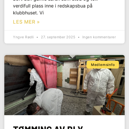
verdifull plass inne i redskapsbua på
klubbhuset. Vi
LES MER »
Yngve Rødli
27. september 2025
Ingen kommentarer
Medlemsinfo