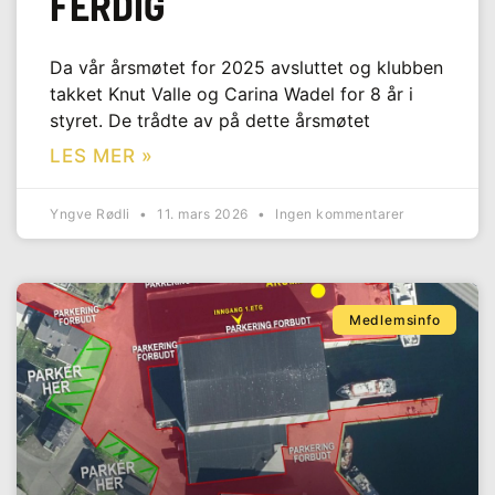
FERDIG
Da vår årsmøtet for 2025 avsluttet og klubben
takket Knut Valle og Carina Wadel for 8 år i
styret. De trådte av på dette årsmøtet
LES MER »
Yngve Rødli
11. mars 2026
Ingen kommentarer
Medlemsinfo