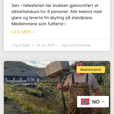
Selv i fellesferien har klubben gjennomført et
sikkerhetskurs for 6 personer. Alle bestod med
glans og leverte fin skyting på standplass.
Medlemmene som fullførte i
LES MER »
Yngve Rødli
19. juli 2025
Ingen kommentarer
Medlemsinfo
NO