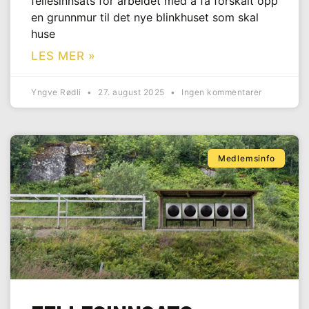
fellesinnsats for arbeidet med å få forskalt opp
en grunnmur til det nye blinkhuset som skal
huse
LES MER »
Yngve Rødli
27. august 2025
Ingen kommentarer
Medlemsinfo