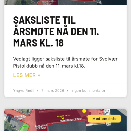
SAKSLISTE TIL
ÅRSMØTE NÅ DEN 11.
MARS KL. 18
Vedlagt ligger saksliste til årsmøte for Svolvær
Pistolklubb nå den 11. mars kl.18.
LES MER »
Yngve Rødli
7. mars 2026
Ingen kommentarer
Medlemsinfo