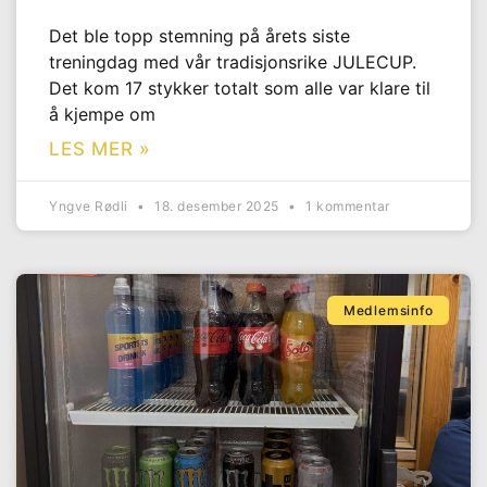
Det ble topp stemning på årets siste
treningdag med vår tradisjonsrike JULECUP.
Det kom 17 stykker totalt som alle var klare til
å kjempe om
LES MER »
Yngve Rødli
18. desember 2025
1 kommentar
Medlemsinfo