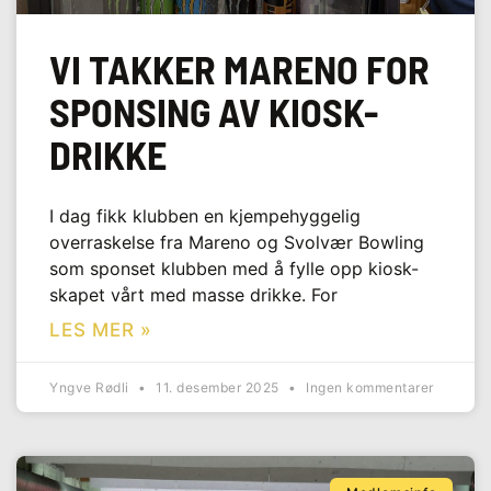
VI TAKKER MARENO FOR
SPONSING AV KIOSK-
DRIKKE
I dag fikk klubben en kjempehyggelig
overraskelse fra Mareno og Svolvær Bowling
som sponset klubben med å fylle opp kiosk-
skapet vårt med masse drikke. For
LES MER »
Yngve Rødli
11. desember 2025
Ingen kommentarer