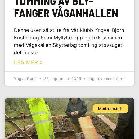
TØMMING AV BLY-
FANGER VÅGANHALLEN
Denne uken så stilte fra vår klubb Yngve, Bjørn
Kristian og Sami Myllylæ opp og fikk sammen
med Vågakallen Skytterlag tømt og støvsuget
det meste
LES MER »
Yngve Rødli
27. september 2025
Ingen kommentarer
Medlemsinfo