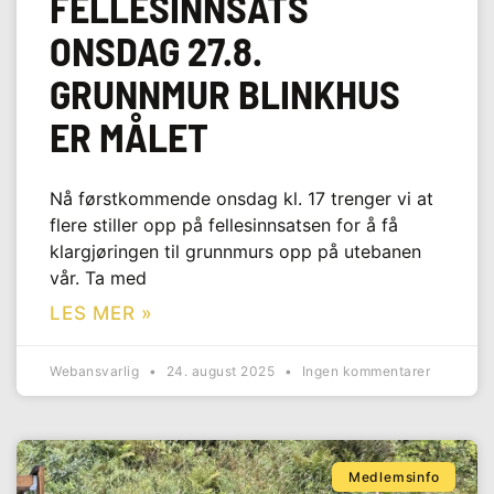
FELLESINNSATS
ONSDAG 27.8.
GRUNNMUR BLINKHUS
ER MÅLET
Nå førstkommende onsdag kl. 17 trenger vi at
flere stiller opp på fellesinnsatsen for å få
klargjøringen til grunnmurs opp på utebanen
vår. Ta med
LES MER »
Webansvarlig
24. august 2025
Ingen kommentarer
Medlemsinfo